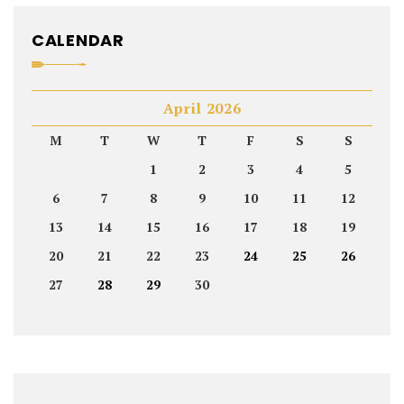
CALENDAR
April 2026
M
T
W
T
F
S
S
1
2
3
4
5
6
7
8
9
10
11
12
13
14
15
16
17
18
19
20
21
22
23
24
25
26
27
28
29
30