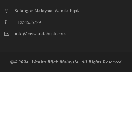
Selangor, Malaysia, Wanita Bijak
+1234556789
info@mywanitabijak.com
@2024. Wanita Bijak Malaysia. All Rights Reserved