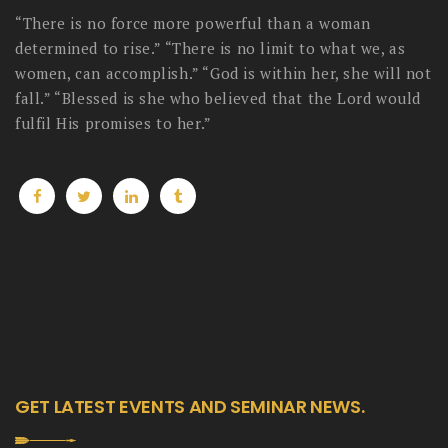
“There is no force more powerful than a woman
determined to rise.” “There is no limit to what we, as
women, can accomplish.” “God is within her, she will not
fall.” “Blessed is she who believed that the Lord would
fulfil His promises to her.”
Heng36
Heng36
Heng36
GET LATEST EVENTS AND SEMINAR NEWS.