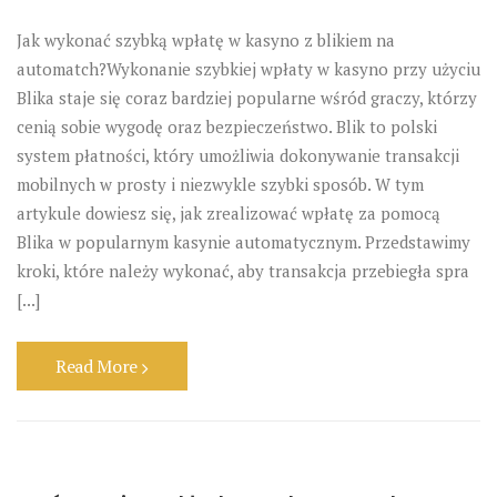
Jak wykonać szybką wpłatę w kasyno z blikiem na
automatch?Wykonanie szybkiej wpłaty w kasyno przy użyciu
Blika staje się coraz bardziej popularne wśród graczy, którzy
cenią sobie wygodę oraz bezpieczeństwo. Blik to polski
system płatności, który umożliwia dokonywanie transakcji
mobilnych w prosty i niezwykle szybki sposób. W tym
artykule dowiesz się, jak zrealizować wpłatę za pomocą
Blika w popularnym kasynie automatycznym. Przedstawimy
kroki, które należy wykonać, aby transakcja przebiegła spra
[...]
Read More