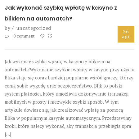
Jak wykonać szybką wpłatę w kasyno z
blikiem na automatch?
by
uncategorized
26
apr
0 comment
75
Jak wykonać szybką wpłatę w kasyno z blikiem na
automatch?Wykonanie szybkiej wpłaty w kasyno przy użyciu
Blika staje się coraz bardziej popularne wśród graczy, którzy
cenią sobie wygodę oraz bezpieczeństwo. Blik to polski
system płatności, który umożliwia dokonywanie transakcji
mobilnych w prosty i niezwykle szybki sposób. W tym
artykule dowiesz się, jak zrealizować wpłatę za pomocą
Blika w popularnym kasynie automatycznym. Przedstawimy
kroki, które należy wykonać, aby transakcja przebiegła spra
[...]