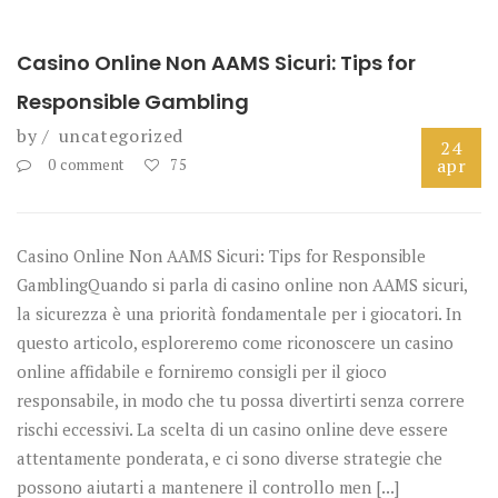
Casino Online Non AAMS Sicuri: Tips for
Responsible Gambling
by
uncategorized
24
apr
0 comment
75
Casino Online Non AAMS Sicuri: Tips for Responsible
GamblingQuando si parla di casino online non AAMS sicuri,
la sicurezza è una priorità fondamentale per i giocatori. In
questo articolo, esploreremo come riconoscere un casino
online affidabile e forniremo consigli per il gioco
responsabile, in modo che tu possa divertirti senza correre
rischi eccessivi. La scelta di un casino online deve essere
attentamente ponderata, e ci sono diverse strategie che
possono aiutarti a mantenere il controllo men [...]