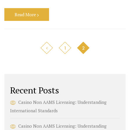
Read More
1
2
Recent Posts
Casino Non AAMS Licensing: Understanding
International Standards
Casino Non AAMS Licensing: Understanding