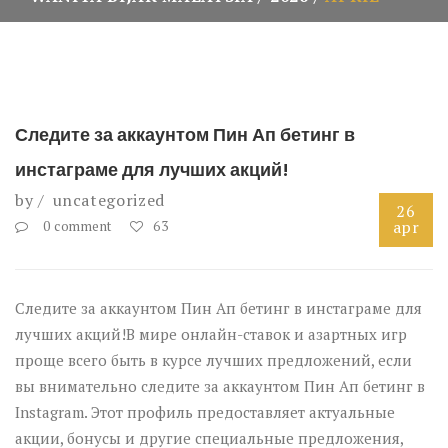
Следите за аккаунтом Пин Ап бетинг в
инстаграме для лучших акций!
by
uncategorized
26
apr
0 comment
63
Следите за аккаунтом Пин Ап бетинг в инстаграме для
лучших акций!В мире онлайн-ставок и азартных игр
проще всего быть в курсе лучших предложений, если
вы внимательно следите за аккаунтом Пин Ап бетинг в
Instagram. Этот профиль предоставляет актуальные
акции, бонусы и другие специальные предложения,