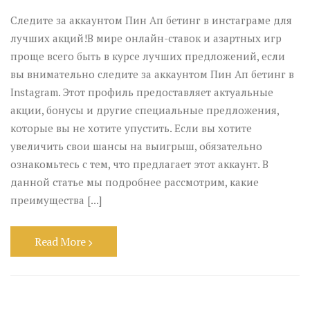
Следите за аккаунтом Пин Ап бетинг в инстаграме для
лучших акций!В мире онлайн-ставок и азартных игр
проще всего быть в курсе лучших предложений, если
вы внимательно следите за аккаунтом Пин Ап бетинг в
Instagram. Этот профиль предоставляет актуальные
акции, бонусы и другие специальные предложения,
которые вы не хотите упустить. Если вы хотите
увеличить свои шансы на выигрыш, обязательно
ознакомьтесь с тем, что предлагает этот аккаунт. В
данной статье мы подробнее рассмотрим, какие
преимущества [...]
Read More